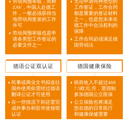
劳动局预审核，简称
无论申请何种类型的
ZAV，中国人赴德工
工作签证，工作合同
作，一般必须获得当
都是重要的签证材料
地劳动局签发的工作
之一，也是您未来在
许可
德工作中合法权利的
保障
劳动局预审核也是申
请各类型工作签证的
工作合同必须满足德
必要文件之一
国劳动法
德语公证双认证
德国健康保险
民事或商业文书拟送往
税前收入不超过468
国外使用前需经过德语
7.5欧元/月，需强制
翻译公证才可使用
参加德国公立医保
在一些情况下则还需完
公立保险也将满足
成外事办和驻华使领馆
您在德的日常医疗
认证
和健康保健需要