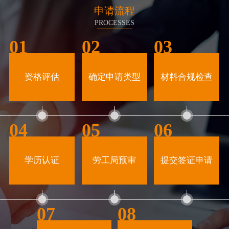
申请流程
PROCESSES
01
02
03
资格评估
确定申请类型
材料合规检查
04
05
06
学历认证
劳工局预审
提交签证申请
07
08