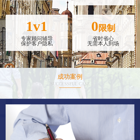
1v1
0
限制
专家顾问辅导
省时省心
保护客户隐私
无需本人到场
成功案例
SUCCESSFUL CASE