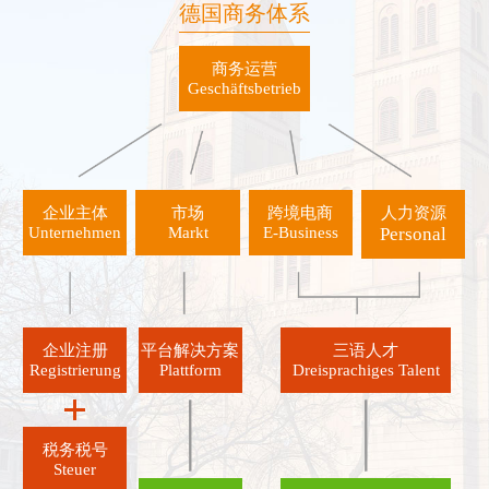
德国商务体系
商务运营
Geschäftsbetrieb
企业主体
市场
跨境电商
人力资源
Unternehmen
Markt
E-Business
Personal
企业注册
平台解决方案
三语人才
Registrierung
Plattform
Dreisprachiges Talent
税务税号
Steuer